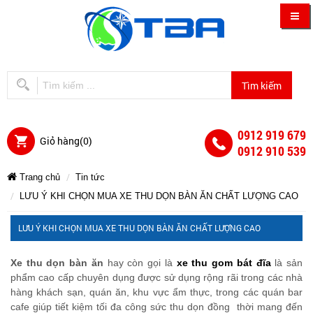
0912 919 679
Giỏ hàng(
0
)
0912 910 539
Trang chủ
Tin tức
LƯU Ý KHI CHỌN MUA XE THU DỌN BÀN ĂN CHẤT LƯỢNG CAO
LƯU
LƯU
LƯU
LƯU
LƯU
LƯU
LƯU Ý KHI CHỌN MUA XE THU DỌN BÀN ĂN CHẤT LƯỢNG CAO
Ý
Ý
Ý
Ý
KHI
KHI
CHỌN
Xe thu dọn bàn ăn
hay còn gọi là
xe
thu gom bát đĩa
là sản
KHI
Ý
Ý
KHI
MUA
CHỌN
phẩm cao cấp chuyên dụng được sử dụng rộng rãi trong các nhà
CHỌN
XE
hàng khách sạn, quán ăn, khu vực ẩm thực, trong các quán bar
MUA
THU
MUA
cafe giúp tiết kiệm tối đa công sức thu dọn đồng thời mang đến