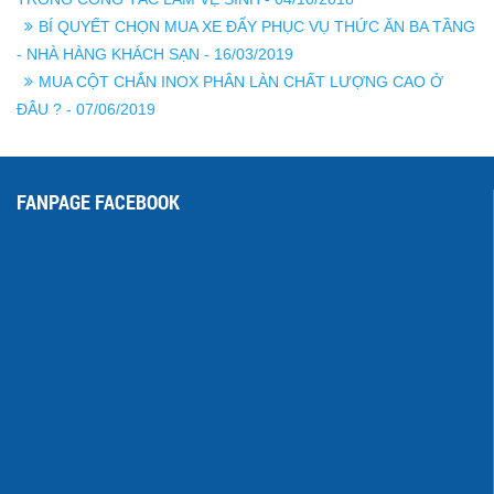
BÍ QUYẾT CHỌN MUA XE ĐẨY PHỤC VỤ THỨC ĂN BA TẦNG
- NHÀ HÀNG KHÁCH SẠN - 16/03/2019
MUA CỘT CHẮN INOX PHÂN LÀN CHẤT LƯỢNG CAO Ở
ĐÂU ? - 07/06/2019
FANPAGE FACEBOOK