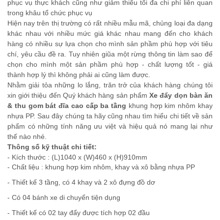
BÀN
phục vụ thực khách cũng như giảm thiểu tối đa chi phí liên quan
BÀN
trong khâu tổ chức phục vụ
Hiện nay trên thị trường có rất nhiều mẫu mã, chủng loại đa dạng
khác nhau với nhiều mức giá khác nhau mang đến cho khách
ĂN
ĂN
hàng có nhiều sự lựa chọn cho mình sản phầm phù hợp với tiêu
chí, yêu cầu đề ra. Tuy nhiên giũa một rừng thông tin làm sao để
chọn cho mình một sản phầm phù hợp - chất lượng tốt - giá
CHẤT
thành hợp lý thì không phải ai cũng làm được.
CHẤT
Nhằm giải tỏa những lo lắng, trăn trở của khách hàng chúng tôi
xin giới thiệu đến Quý khách hàng sản phẩm
Xe đẩy dọn bàn ăn
LƯỢNG
& thu gom bát đĩa cao cấp ba tầng
khung hợp kim nhôm khay
LƯỢNG
nhựa PP. Sau đây chúng ta hãy cũng nhau tìm hiểu chi tiết về sản
phẩm có những tính năng ưu việt và hiệu quả nó mang lại như
thế nào nhé.
CAO
Thông số kỹ thuật chi tiết:
CAO
- Kích thước : (L)1040 x (W)460 x (H)910mm
- Chất liệu : khung hợp kim nhôm, khay và xô bằng nhựa PP
- Thiết kế 3 tầng, có 4 khay và 2 xô đựng đồ dơ
- Có 04 bánh xe di chuyển tiện dụng
- Thiết kế có 02 tay đẩy được tích hợp 02 đầu