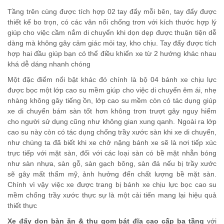
Tầng trên cùng được tích hợp 02 tay đẩy mỗi bên, tay đẩy được
thiết kế bo trọn, có các vân nổi chống trơn với kích thước hợp lý
giúp cho việc cầm nắm di chuyển khi dọn dẹp được thuận tiện dễ
dàng mà không gây cảm giác mỏi tay, kho chịu. Tay đẩy được tích
hợp hai đầu giúp bạn có thể điều khiển xe từ 2 hướng khác nhau
khá dễ dáng nhanh chóng
Một đặc điểm nổi bật khác đó chính là bộ 04 bánh xe chịu lực
được bọc một lớp cao su mềm giúp cho việc di chuyển êm ái, nhẹ
nhàng không gây tiếng ồn, lớp cao su mềm còn có tác dụng giúp
xe di chuyển bám sàn tốt hơn không trơn trượt gây nguy hiểm
cho người sử dụng cũng như không gian xung qanh. Ngoài ra lớp
cao su này còn có tác dụng chống trầy xước sàn khi xe di chuyển,
như chúng ta đã biết khi xe chở nặng bánh xe sẽ là nơi tiếp xúc
trực tiếp với mặt sàn, đối với các loại sàn có bề mặt nhẵn bóng
như sàn nhựa, sàn gỗ, sàn gạch bông, sàn đá nếu bị trầy xước
sẽ gây mất thẩm mỹ, ảnh hưởng đến chất lượng bề mặt sàn.
Chính vì vậy việc xe được trang bị bánh xe chịu lực bọc cao su
mềm chống trầy xước thực sự là một cải tiến mang lại hiệu quả
thiết thực
Xe đẩy dọn bàn ăn & thu gom bát đĩa cao cấp ba tầng
với