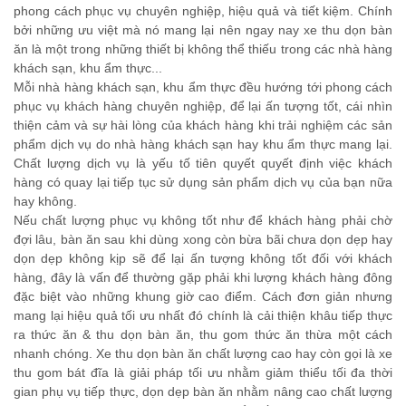
CHỌN
XE
KHI
DỌN
phong cách phục vụ chuyên nghiệp, hiệu quả và tiết kiệm. Chính
KHI
XE
MUA
BÀN
THU
bởi những ưu việt mà nó mang lại nên ngay nay xe thu dọn bàn
ĂN
THU
ăn là một trong những thiết bị không thể thiếu trong các nhà hàng
DỌN
XE
CHẤT
khách sạn, khu ẩm thực...
CHỌN
DỌN
LƯỢNG
CHỌN
BÀN
Mỗi nhà hàng khách sạn, khu ẩm thực đều hướng tới phong cách
THU
CAO
BÀN
ĂN
phục vụ khách hàng chuyên nghiệp, để lại ấn tượng tốt, cái nhìn
thiện cảm và sự hài lòng của khách hàng khi trải nghiệm các sản
DỌN
CHẤT
ĂN
MUA
phẩm dịch vụ do nhà hàng khách sạn hay khu ẩm thực mang lại.
MUA
LƯỢNG
CHẤT
Chất lượng dịch vụ là yếu tố tiên quyết quyết định việc khách
BÀN
CAO
hàng có quay lại tiếp tục sử dụng sản phẩm dịch vụ của bạn nữa
LƯỢNG
hay không.
ĂN
XE
XE
CAO
Nếu chất lượng phục vụ không tốt như để khách hàng phải chờ
CHẤT
đợi lâu, bàn ăn sau khi dùng xong còn bừa bãi chưa dọn dẹp hay
dọn dẹp không kịp sẽ để lại ấn tượng không tốt đối với khách
THU
LƯỢNG
hàng, đây là vấn để thường gặp phải khi lượng khách hàng đông
THU
đặc biệt vào những khung giờ cao điểm. Cách đơn giản nhưng
CAO
mang lại hiệu quả tối ưu nhất đó chính là cải thiện khâu tiếp thực
ra thức ăn & thu dọn bàn ăn, thu gom thức ăn thừa một cách
DỌN
DỌN
nhanh chóng. Xe thu dọn bàn ăn chất lượng cao hay còn gọi là xe
thu gom bát đĩa là giải pháp tối ưu nhằm giảm thiểu tối đa thời
gian phụ vụ tiếp thực, dọn dẹp bàn ăn nhằm nâng cao chất lượng