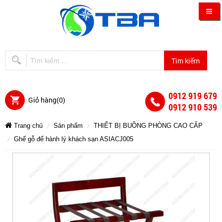
0912 919 679
Giỏ hàng(
0
)
0912 910 539
Trang chủ
Sản phẩm
THIẾT BỊ BUỒNG PHÒNG CAO CẤP
Ghế gỗ để hành lý khách sạn ASIACJ005
Ghế
Ghế
Ghế
Ghế
Ghế
Ghế
gỗ
gỗ
gỗ
gỗ
để
để
hành
để
gỗ
gỗ
để
lý
hành
hành
khách
lý
sạn
lý