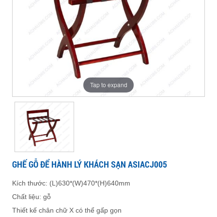
hành
khách
để
ASIACJ005
để
khách
lý
sạn
sạn
ASIACJ005
khách
hành
ASIACJ005
hành
sạn
ASIACJ005
lý
lý
Tap to expand
khách
khách
sạn
sạn
GHẾ GỖ ĐỂ HÀNH LÝ KHÁCH SẠN ASIACJ005
ASIACJ005
Kích thước: (L)630*(W)470*(H)640mm
ASIACJ005
Chất liệu: gỗ
Thiết kế chân chữ X có thể gấp gọn