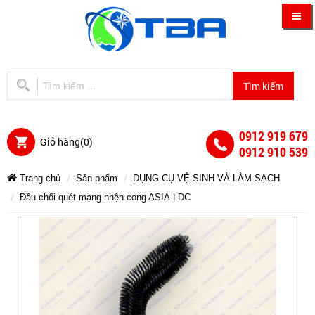
0912 919 679
Giỏ hàng(
0
)
0912 910 539
Trang chủ
Sản phẩm
DỤNG CỤ VỆ SINH VÀ LÀM SẠCH
Đầu chổi quét mạng nhện cong ASIA-LDC
Đầu
Đầu
Đầu
Đầu
Đầu
Đầu
chổi
chổi
chổi
chổi
quét
quét
mạng
quét
chổi
chổi
quét
nhện
mạng
mạng
cong
nhện
ASIA-
nhện