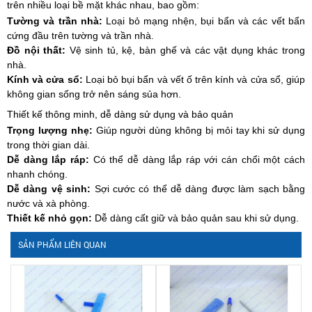
trên nhiều loại bề mặt khác nhau, bao gồm:
Tường và trần nhà:
Loại bỏ mạng nhện, bụi bẩn và các vết bẩn
cứng đầu trên tường và trần nhà.
Đồ nội thất:
Vệ sinh tủ, kệ, bàn ghế và các vật dụng khác trong
nhà.
Kính và cửa sổ:
Loại bỏ bụi bẩn và vết ố trên kính và cửa sổ, giúp
không gian sống trở nên sáng sủa hơn.
Thiết kế thông minh, dễ dàng sử dụng và bảo quản
Trọng lượng nhẹ:
Giúp người dùng không bị mỏi tay khi sử dụng
trong thời gian dài.
Dễ dàng lắp ráp:
Có thể dễ dàng lắp ráp với cán chổi một cách
nhanh chóng.
Dễ dàng vệ sinh:
Sợi cước có thể dễ dàng được làm sạch bằng
nước và xà phòng.
Thiết kế nhỏ gọn:
Dễ dàng cất giữ và bảo quản sau khi sử dụng.
SẢN PHẨM LIÊN QUAN