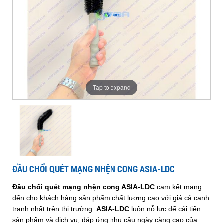
mạng
cong
quét
LDC
quét
cong
nhện
ASIA-
ASIA-
LDC
cong
mạng
LDC
mạng
ASIA-
LDC
nhện
nhện
Tap to expand
cong
cong
ASIA-
ASIA-
ĐẦU CHỔI QUÉT MẠNG NHỆN CONG ASIA-LDC
LDC
Đầu chổi quét mạng nhện cong ASIA-LDC
cam kết mang
LDC
đến cho khách hàng sản phẩm chất lượng cao với giá cả cạnh
tranh nhất trên thị trường.
ASIA-LDC
luôn nỗ lực để cải tiến
sản phẩm và dịch vụ, đáp ứng nhu cầu ngày càng cao của