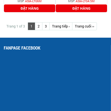
MSP:
ASIA-LTG6M
MSP:
ASIA-LTG4.5M
ĐẶT HÀNG
ĐẶT HÀNG
Trang 1 of 3
1
2
3
Trang tiếp ›
Trang cuối ››
FANPAGE FACEBOOK