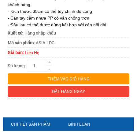
khách hàng.
- Kích thước 35cm có thể tùy chỉnh độ cong
- Cán tay cầm nhựa PP có vân chống trơn
- Đầu lau có thể được dùng kết hợp với cán nối dài
Xuất xứ:
Hàng nhập khẩu
Mã sản phẩm:
ASIA-LDC
Giá bán:
Liên Hệ
+
Số lượng:
-
THÊM VÀO GIỎ HÀNG
ĐẶT HÀNG NGAY
CHI TIẾT SẢN PHẨM
BÌNH LUẬN