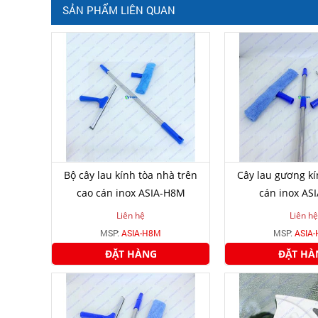
SẢN PHẨM LIÊN QUAN
Bộ cây lau kính tòa nhà trên
Cây lau gương kí
cao cán inox ASIA-H8M
cán inox AS
Liên hệ
Liên hệ
MSP:
ASIA-H8M
MSP:
ASIA
ĐẶT HÀNG
ĐẶT HÀ