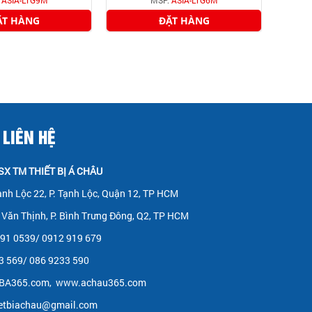
ẶT HÀNG
ĐẶT HÀNG
 LIÊN HỆ
X TM THIẾT BỊ Á CHÂU
ạnh Lộc 22, P. Tạnh Lộc, Quận 12, TP HCM
Văn Thịnh, P. Bình Trưng Đông, Q2, TP HCM
 291 0539/ 0912 919 679
33 569/ 086 9233 590
BA365.com
,
www.achau365.com
ietbiachau@gmail.com