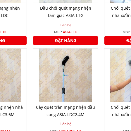
mạng nhện
Đầu chổi quét mạng nhện
Chổi quét
-LDC
tam giác ASIA-LTG
nhà xưởng
Liên hệ
-LDC
MSP:
ASIA-LTG
MSP
NG
ĐẶT HÀNG
Đ
ng nhện nhà
Cây quét trần mạng nhện đầu
Chổi quét
CLC3.6M
cong ASIA-LDC2.4M
nhà xưởng
Liên hệ
LC3.6M
MSP:
ASIA-LDC2.4M
MSP