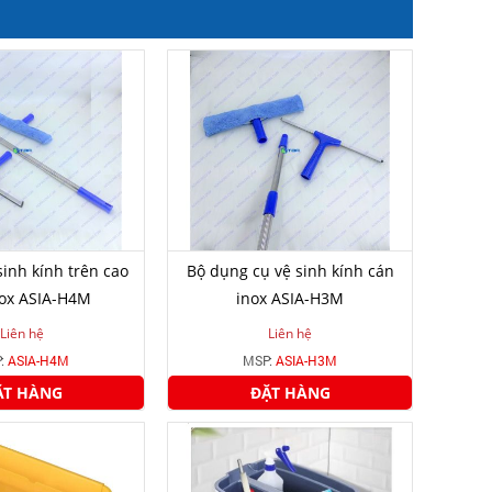
sinh kính trên cao
Bộ dụng cụ vệ sinh kính cán
nox ASIA-H4M
inox ASIA-H3M
Liên hệ
Liên hệ
:
ASIA-H4M
MSP:
ASIA-H3M
ẶT HÀNG
ĐẶT HÀNG