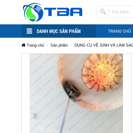
DANH MỤC SẢN PHẨM
TRANG CHỦ
Trang chủ
Sản phẩm
DỤNG CỤ VỆ SINH VÀ LÀM SẠ
Cây
Cây
Cây
Cây
Cây
Cây
quét
quét
quét
quét
mạng
mạng
nhện
mạng
quét
quét
mạng
trần
nhện
nhện
nhà
trần
nhện
xưởng
trần
nhà
mạng
ASIA-
mạng
nhà
trần
LTG3.6M
xưởng
xưởng
ASIA-
nhà
nhện
ASIA-
nhện
LTG3.6M
xưởng
LTG3.6M