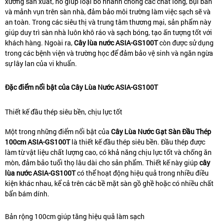
xưởng sản xuất, nó giúp loại bỏ nhanh chóng các chất lỏng, bụi bẩn
và mảnh vụn trên sàn nhà, đảm bảo môi trường làm việc sạch sẽ và
an toàn. Trong các siêu thị và trung tâm thương mại, sản phẩm này
giúp duy trì sàn nhà luôn khô ráo và sạch bóng, tạo ấn tượng tốt với
khách hàng. Ngoài ra,
C
ây lùa nước ASIA-GS100T
còn được sử dụng
trong các bệnh viện và trường học để đảm bảo vệ sinh và ngăn ngừa
sự lây lan của vi khuẩn.
Đặc điểm nổi bật của Cây Lùa Nước ASIA-GS100T
Thiết kế đầu thép siêu bền, chịu lực tốt
Một trong những điểm nổi bật của
Cây Lùa Nước Gạt Sàn Đầu Thép
100cm ASIA-GS100T
là thiết kế đầu thép siêu bền. Đầu thép được
làm từ vật liệu chất lượng cao, có khả năng chịu lực tốt và chống ăn
mòn, đảm bảo tuổi thọ lâu dài cho sản phẩm. Thiết kế này giúp
cây
lùa nước ASIA-GS100T
có thể hoạt động hiệu quả trong nhiều điều
kiện khác nhau, kể cả trên các bề mặt sàn gồ ghề hoặc có nhiều chất
bẩn bám dính.
Bản rộng 100cm giúp tăng hiệu quả làm sạch