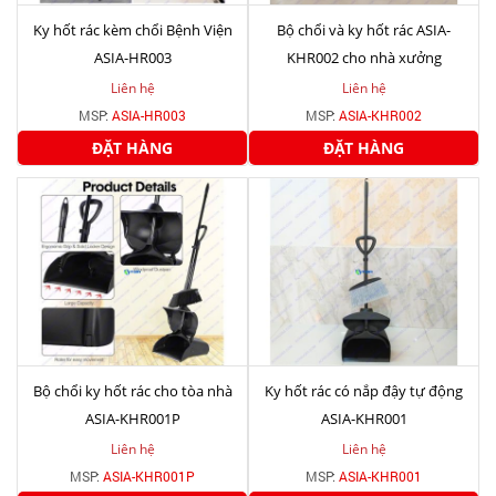
Ky hốt rác kèm chổi Bệnh Viện
Bộ chổi và ky hốt rác ASIA-
ASIA-HR003
KHR002 cho nhà xưởng
Liên hệ
Liên hệ
MSP:
ASIA-HR003
MSP:
ASIA-KHR002
ĐẶT HÀNG
ĐẶT HÀNG
Bộ chổi ky hốt rác cho tòa nhà
Ky hốt rác có nắp đậy tự động
ASIA-KHR001P
ASIA-KHR001
Liên hệ
Liên hệ
MSP:
ASIA-KHR001P
MSP:
ASIA-KHR001