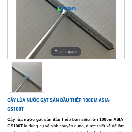
gạt
đầu
nước
100cm
nước
đầu
sàn
ASIA-
thép
GS100T
thép
100cm
đầu
gạt
100cm
gạt
ASIA-
thép
ASIA-
GS100T
100cm
GS100T
sàn
sàn
Tap to expand
ASIA-
GS100T
đầu
đầu
thép
thép
CÂY LÙA NƯỚC GẠT SÀN ĐẦU THÉP 100CM ASIA-
GS100T
100cm
100cm
Cây lùa nước gạt sàn đầu thép bản siêu lớn 100cm ASIA-
GS100T
là dụng cụ vệ sinh chuyên dụng, được thiết kế để làm