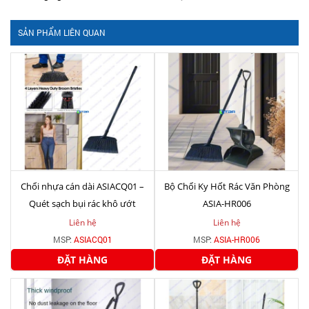
SẢN PHẨM LIÊN QUAN
Chổi nhựa cán dài ASIACQ01 –
Bộ Chổi Ky Hốt Rác Văn Phòng
Quét sạch bụi rác khô ướt
ASIA-HR006
Liên hệ
Liên hệ
MSP:
ASIACQ01
MSP:
ASIA-HR006
ĐẶT HÀNG
ĐẶT HÀNG