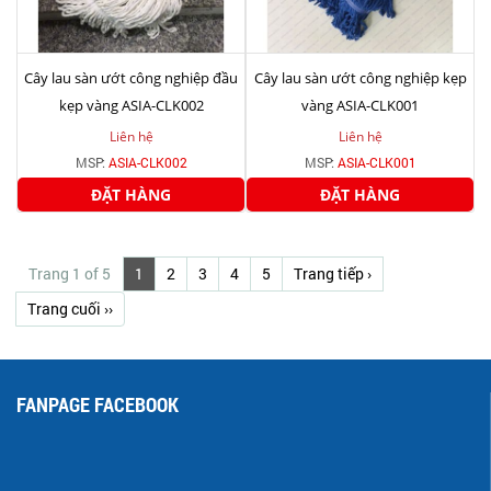
Cây lau sàn ướt công nghiệp đầu
Cây lau sàn ướt công nghiệp kẹp
kẹp vàng ASIA-CLK002
vàng ASIA-CLK001
Liên hệ
Liên hệ
MSP:
ASIA-CLK002
MSP:
ASIA-CLK001
ĐẶT HÀNG
ĐẶT HÀNG
Trang 1 of 5
1
2
3
4
5
Trang tiếp ›
Trang cuối ››
FANPAGE FACEBOOK