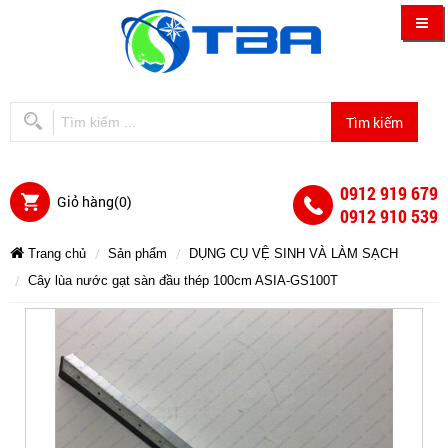
0912 919 679
Giỏ hàng(
0
)
0912 910 539
Trang chủ
Sản phẩm
DỤNG CỤ VỆ SINH VÀ LÀM SẠCH
Cây lùa nước gạt sàn đầu thép 100cm ASIA-GS100T
Cây
Cây
Cây
Cây
Cây
Cây
lùa
lùa
lùa
lùa
nước
nước
gạt
nước
lùa
lùa
nước
sàn
gạt
gạt
đầu
sàn
thép
sàn