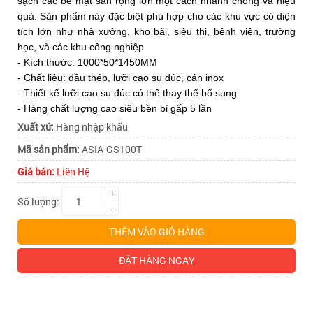
ASIA-
sạch các bề mặt sàn rộng lớn một cách nhanh chóng và hiệu
ASIA-
quả. Sản phẩm này đặc biệt phù hợp cho các khu vực có diện
tích lớn như nhà xưởng, kho bãi, siêu thị, bệnh viện, trường
học, và các khu công nghiệp
GS100T
GS100T
- Kích thước: 1000*50*1450MM
- Chất liệu: đầu thép, lưỡi cao su đúc, cán inox
- Thiết kế lưỡi cao su đúc có thể thay thế bổ sung
- Hàng chất lượng cao siêu bền bỉ gấp 5 lần
Xuất xứ:
Hàng nhập khẩu
Mã sản phẩm:
ASIA-GS100T
Giá bán:
Liên Hệ
+
Số lượng:
-
THÊM VÀO GIỎ HÀNG
ĐẶT HÀNG NGAY