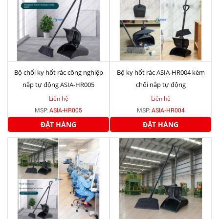
Bộ chổi ky hốt rác công nghiệp
Bộ ky hốt rác ASIA‑HR004 kèm
nắp tự động ASIA-HR005
chổi nắp tự động
Liên hệ
Liên hệ
MSP:
ASIA-HR005
MSP:
ASIA‑HR004
ĐẶT HÀNG
ĐẶT HÀNG