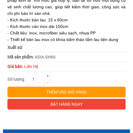
ASIA-
pháp kinh tế. Với mức giá hợp lý, bạn sẽ sở hữu một dụng cụ
ASIA-
vệ sinh chất lượng cao, giúp tiết kiệm thời gian, công sức và
chi phí bảo trì sàn nhà.
- Kích thước bản lau: 15 x 60cm
SH60
SH60
- Kích thước cán inox dài 150cm
- Chất liệu: inox, microfiber siêu sạch, nhựa PP
- Thiết kế bản lau inox có khóa bấm tháo tấm lau tiện dụng
Xuất xứ:
Mã sản phẩm:
ASIA-SH60
Giá bán:
Liên Hệ
+
Số lượng:
-
THÊM VÀO GIỎ HÀNG
ĐẶT HÀNG NGAY