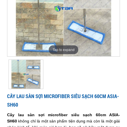
sợi
siêu
sàn
60cm
sàn
siêu
microfiber
ASIA-
sạch
SH60
sạch
60cm
siêu
sợi
60cm
sợi
ASIA-
sạch
ASIA-
SH60
60cm
SH60
microfiber
microfiber
Tap to expand
ASIA-
SH60
siêu
siêu
sạch
sạch
CÂY LAU SÀN SỢI MICROFIBER SIÊU SẠCH 60CM ASIA-
SH60
60cm
60cm
Cây lau sàn sợi microfiber siêu sạch 60cm ASIA-
SH60
không chỉ là một sản phẩm tiện dụng mà còn là một giải