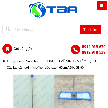
0912 919 679
Giỏ hàng(
0
)
0912 910 539
Trang chủ
Sản phẩm
DỤNG CỤ VỆ SINH VÀ LÀM SẠCH
Cây lau sàn sợi microfiber siêu sạch 60cm ASIA-SH60
Cây
Cây
Cây
Cây
Cây
Cây
lau
lau
lau
lau
sàn
sàn
sợi
sàn
lau
lau
sàn
microfiber
sợi
sợi
siêu
microfiber
sạch
microfiber