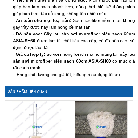
-
Tiết kiệm thời gian và công sức:
Kích thước bản lau lớn
giúp bạn làm sạch nhanh hơn, đồng thời thiết kế thông minh
giúp bạn thao tác dễ dàng, không tốn nhiều sức.
-
An toàn cho mọi loại sàn:
Sợi microfiber mềm mại, không
gây trầy xước hay làm hỏng bề mặt sàn.
-
Độ bền cao:
Cây lau sàn sợi microfiber siêu sạch 60cm
ASIA-SH60
được làm từ chất liệu cao cấp, có độ bền cao, sử
dụng được lâu dài.
-
Giá cả hợp lý:
So với những lợi ích mà nó mang lại,
cây lau
sàn sợi microfiber siêu sạch 60cm ASIA-SH60
có mức giá
rất cạnh tranh.
-
Hàng chất lượng cao giá tốt, hiệu quả sử dụng tối ưu
SẢN PHẨM LIÊN QUAN