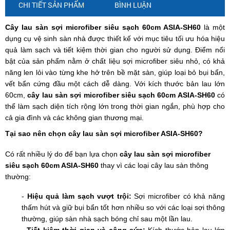
CHI TIẾT SẢN PHẨM
BÌNH LUẬN
Cây lau sàn sợi microfiber siêu sạch 60cm ASIA-SH60
là một
dụng cụ vệ sinh sàn nhà được thiết kế với mục tiêu tối ưu hóa hiệu
quả làm sạch và tiết kiệm thời gian cho người sử dụng. Điểm nổi
bật của sản phẩm nằm ở chất liệu sợi microfiber siêu nhỏ, có khả
năng len lỏi vào từng khe hở trên bề mặt sàn, giúp loại bỏ bụi bẩn,
vết bẩn cứng đầu một cách dễ dàng. Với kích thước bản lau lớn
60cm,
cây lau sàn sợi microfiber siêu sạch 60cm ASIA-SH60
có
thể làm sạch diện tích rộng lớn trong thời gian ngắn, phù hợp cho
cả gia đình và các không gian thương mại.
Tại sao nên chọn cây lau sàn sợi microfiber ASIA-SH60?
Có rất nhiều lý do để bạn lựa chọn
cây lau sàn sợi microfiber
siêu sạch 60cm ASIA-SH60
thay vì các loại cây lau sàn thông
thường:
-
Hiệu quả làm sạch vượt trội:
Sợi microfiber có khả năng
thấm hút và giữ bụi bẩn tốt hơn nhiều so với các loại sợi thông
thường, giúp sàn nhà sạch bóng chỉ sau một lần lau.