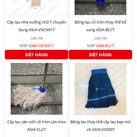
Cây lau nhà xưởng chữ T chuyên
Bông lau cổ tròn thay thế bổ
dụng ASIA-VSCN017
sung ASIA-BLCT
Liên hệ
Liên hệ
MSP:
ASIA-VSCN017
MSP:
ASIA-BLCT
ĐẶT HÀNG
ĐẶT HÀNG
Cây lau sàn ướt cổ tròn cán inox
Bông lau thay thế cây lau kẹp mỏ
ASIA-CLCT
vịt ASIA-VSS007