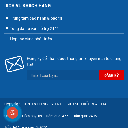
DỊCH VỤ KHÁCH HÀNG
Trung tâm bảo hành & bảo trì
Tổng đài tư vấn hỗ trợ 24/7
Hợp tác cùng phát triển
Đăng ký để nhận được thông tin khuyến mãi từ chúng
tôi!
Copyright © 2018
CÔNG TY TNHH SX TM THIẾT BỊ Á CHÂU
.
Online:
3
Hôm nay:
69
Hôm qua:
422
Tuần qua:
2496
Tổng lượt truy cập:
349201