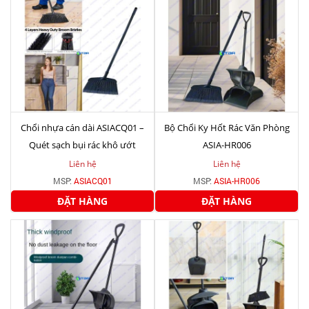
Chổi nhựa cán dài ASIACQ01 –
Bộ Chổi Ky Hốt Rác Văn Phòng
Quét sạch bụi rác khô ướt
ASIA-HR006
Liên hệ
Liên hệ
MSP:
ASIACQ01
MSP:
ASIA-HR006
ĐẶT HÀNG
ĐẶT HÀNG