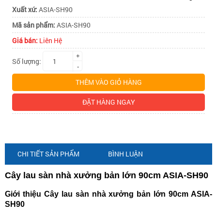
ASIA-
ASIA-
Xuất xứ:
ASIA-SH90
Mã sản phẩm:
ASIA-SH90
SH90
Giá bán:
Liên Hệ
SH90
+
Số lượng:
-
THÊM VÀO GIỎ HÀNG
ĐẶT HÀNG NGAY
CHI TIẾT SẢN PHẨM
BÌNH LUẬN
Cây lau sàn nhà xưởng bản lớn 90cm ASIA-SH90
Giới thiệu Cây lau sàn nhà xưởng bản lớn 90cm ASIA-
SH90