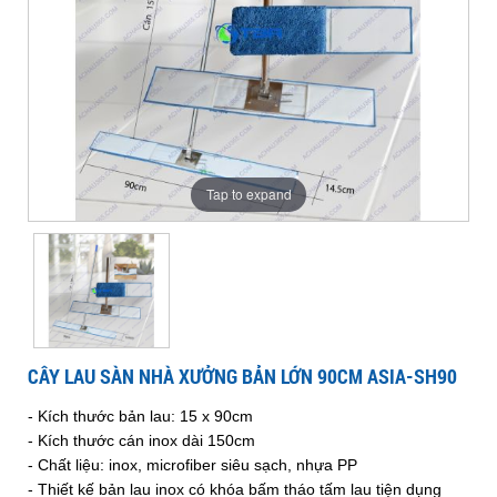
nhà
bản
sàn
90cm
sàn
bản
xưởng
ASIA-
lớn
SH90
lớn
90cm
bản
nhà
90cm
nhà
ASIA-
lớn
ASIA-
SH90
90cm
SH90
xưởng
xưởng
Tap to expand
ASIA-
SH90
bản
bản
lớn
lớn
CÂY LAU SÀN NHÀ XƯỞNG BẢN LỚN 90CM ASIA-SH90
90cm
- Kích thước bản lau: 15 x 90cm
90cm
- Kích thước cán inox dài 150cm
- Chất liệu: inox, microfiber siêu sạch, nhựa PP
- Thiết kế bản lau inox có khóa bấm tháo tấm lau tiện dụng