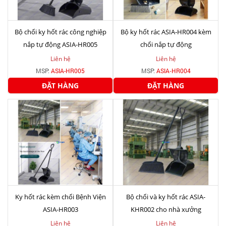
Bộ chổi ky hốt rác công nghiệp
Bộ ky hốt rác ASIA‑HR004 kèm
nắp tự động ASIA-HR005
chổi nắp tự động
Liên hệ
Liên hệ
MSP:
ASIA-HR005
MSP:
ASIA‑HR004
ĐẶT HÀNG
ĐẶT HÀNG
Ky hốt rác kèm chổi Bệnh Viện
Bộ chổi và ky hốt rác ASIA-
ASIA-HR003
KHR002 cho nhà xưởng
Liên hệ
Liên hệ