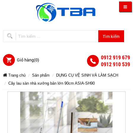
0912 919 679
Giỏ hàng(
0
)
0912 910 539
Trang chủ
Sản phẩm
DỤNG CỤ VỆ SINH VÀ LÀM SẠCH
Cây lau sàn nhà xưởng bản lớn 90cm ASIA-SH90
Cây
Cây
Cây
Cây
Cây
Cây
lau
lau
lau
lau
sàn
sàn
nhà
sàn
lau
lau
sàn
xưởng
nhà
nhà
bản
xưởng
lớn
xưởng