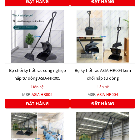
ĐẶT HÀNG
ĐẶT HÀNG
Bộ chổi ky hốt rác công nghiệp
Bộ ky hốt rác ASIA‑HR004 kèm
nắp tự động ASIA-HR005
chổi nắp tự động
Liên hệ
Liên hệ
MSP:
ASIA-HR005
MSP:
ASIA‑HR004
ĐẶT HÀNG
ĐẶT HÀNG