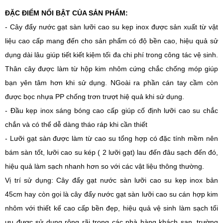
ĐẶC ĐIỂM NỔI BẬT CỦA SẢN PHẨM:
- Cây đẩy nước gạt sàn lưỡi cao su kẹp inox được sản xuất từ vật
liệu cao cấp mang đến cho sản phẩm có độ bền cao, hiệu quả sử
dụng dài lâu giúp tiết kiết kiệm tối đa chi phí trong công tác
vệ sinh
.
Thân cây được làm từ hộp kim nhôm cứng chắc chống móp giúp
bạn yên tâm hơn khi sử dụng. NGoài ra phần cán tay cầm còn
được bọc nhựa PP chống trơn trượt hiệ quả khi sử dụng.
- Đầu kẹp inox sáng bóng cao cấp giúp cố định lưỡi cao su chắc
chắn và có thể dễ dàng tháo ráp khi cần thiết
- Lưỡi gạt sàn được làm từ cao su tổng hợp có đặc tính mềm nên
bám sàn tốt, lưỡi cao su kép ( 2 lưỡi gạt) lau đến đâu sạch đến đó,
hiệu quả làm sạch nhanh hơn so với các vật liệu thông thường.
Vị trí sử dụng: Cây đẩy gạt nước sàn lưỡi cao su kẹp inox bản
45cm hay còn gọi là cây đẩy nước gạt sàn lưỡi cao su cán hợp kim
nhôm với thiết kế cao cấp bền đẹp, hiệu quả vệ sinh làm sạch tối
ưu được sử dụng rộng rãi trong các nhà hàng khách sạn, trường