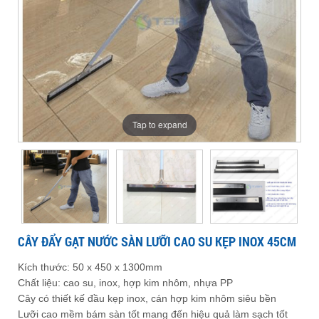
nước
lưỡi
gạt
su
gạt
lưỡi
sàn
kẹp
cao
inox
cao
su
lưỡi
45cm
nước
su
nước
kẹp
cao
kẹp
inox
su
45cm
inox
sàn
sàn
Tap to expand
45cm
kẹp
inox
lưỡi
lưỡi
45cm
cao
cao
CÂY ĐẨY GẠT NƯỚC SÀN LƯỠI CAO SU KẸP INOX 45CM
su
Kích thước: 50 x 450 x 1300mm
su
Chất liệu: cao su, inox, hợp kim nhôm, nhựa PP
Cây có thiết kế đầu kẹp inox, cán hợp kim nhôm siêu bền
Lưỡi cao mềm bám sàn tốt mang đến hiệu quả làm sạch tốt