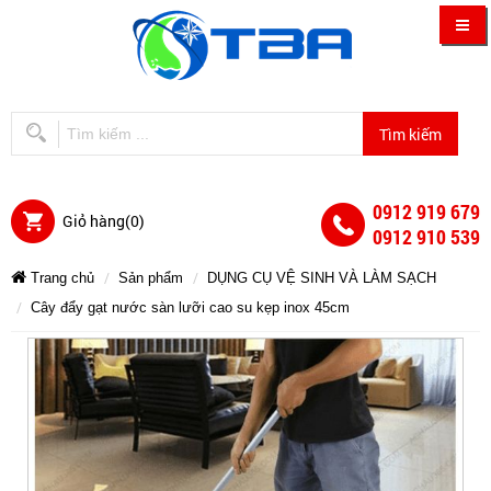
0912 919 679
Giỏ hàng(
0
)
0912 910 539
Trang chủ
Sản phẩm
DỤNG CỤ VỆ SINH VÀ LÀM SẠCH
Cây đẩy gạt nước sàn lưỡi cao su kẹp inox 45cm
Cây
Cây
Cây
Cây
Cây
Cây
đẩy
đẩy
đẩy
đẩy
gạt
gạt
nước
gạt
đẩy
đẩy
gạt
sàn
nước
nước
lưỡi
sàn
cao
sàn