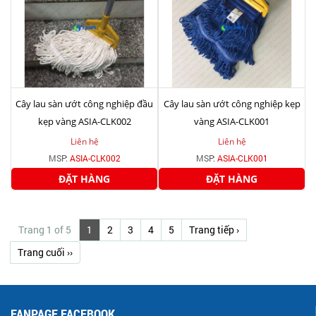
Cây lau sàn ướt công nghiệp đầu
Cây lau sàn ướt công nghiệp kẹp
kẹp vàng ASIA-CLK002
vàng ASIA-CLK001
Liên hệ
Liên hệ
MSP:
ASIA-CLK002
MSP:
ASIA-CLK001
ĐẶT HÀNG
ĐẶT HÀNG
Trang 1 of 5
1
2
3
4
5
Trang tiếp ›
Trang cuối ››
FANPAGE FACEBOOK