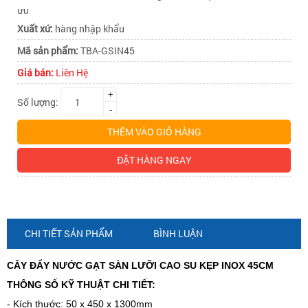
kẹp
kẹp
ưu
Xuất xứ:
hàng nhập khẩu
inox
Mã sản phẩm:
TBA-GSIN45
inox
Giá bán:
Liên Hệ
+
45cm
Số lượng:
45cm
-
THÊM VÀO GIỎ HÀNG
ĐẶT HÀNG NGAY
CHI TIẾT SẢN PHẨM
BÌNH LUẬN
CÂY ĐẨY NƯỚC GẠT SÀN LƯỠI CAO SU KẸP INOX 45CM
THÔNG SỐ KỸ THUẬT CHI TIẾT:
- Kích thước: 50 x 450 x 1300mm