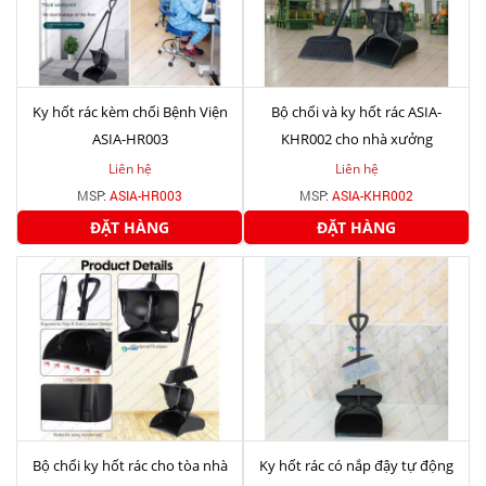
Ky hốt rác kèm chổi Bệnh Viện
Bộ chổi và ky hốt rác ASIA-
ASIA-HR003
KHR002 cho nhà xưởng
Liên hệ
Liên hệ
MSP:
ASIA-HR003
MSP:
ASIA-KHR002
ĐẶT HÀNG
ĐẶT HÀNG
Bộ chổi ky hốt rác cho tòa nhà
Ky hốt rác có nắp đậy tự động