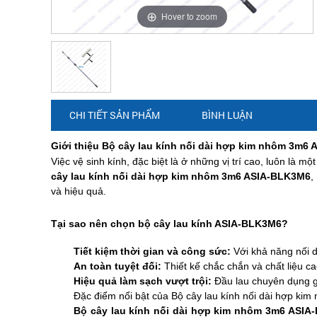
kim
ASIA-
3m6
Hover to zoom
nối
nối
BLK3M6
ASIA-
nhôm
BLK3M6
3m6
dài
dài
ASIA-
CHI TIẾT SẢN PHẨM
BÌNH LUẬN
hợp
BLK3M6
hợp
Giới thiệu Bộ cây lau kính nối dài hợp kim nhôm 3m6
Việc vệ sinh kính, đặc biệt là ở những vị trí cao, luôn là m
kim
cây lau kính nối dài hợp kim nhôm 3m6 ASIA-BLK3M6
,
kim
và hiệu quả.
nhôm
Tại sao nên chọn bộ cây lau kính ASIA-BLK3M6?
nhôm
Tiết kiệm thời gian và công sức:
Với khả năng nối d
An toàn tuyệt đối:
Thiết kế chắc chắn và chất liệu c
3m6
Hiệu quả làm sạch vượt trội:
Đầu lau chuyên dụng gi
3m6
Đặc điểm nổi bật của Bộ cây lau kính nối dài hợp k
Bộ cây lau kính nối dài hợp kim nhôm 3m6 ASI