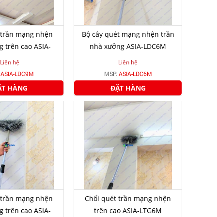
 trần mạng nhện
Bộ cây quét mạng nhện trần
 trên cao ASIA-
nhà xưởng ASIA-LDC6M
LDC9M
Liên hệ
Liên hệ
:
ASIA-LDC9M
MSP:
ASIA-LDC6M
ẶT HÀNG
ĐẶT HÀNG
 trần mạng nhện
Chổi quét trần mạng nhện
 trên cao ASIA-
trên cao ASIA-LTG6M