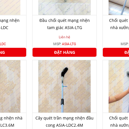
mạng nhện
Đầu chổi quét mạng nhện
Chổi quét
-LDC
tam giác ASIA-LTG
nhà xưởng
Liên hệ
-LDC
MSP:
ASIA-LTG
MSP
NG
ĐẶT HÀNG
Đ
ng nhện nhà
Cây quét trần mạng nhện đầu
Chổi quét
CLC3.6M
cong ASIA-LDC2.4M
nhà xưởng