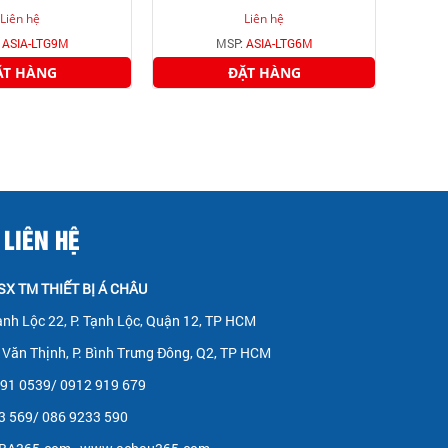
LTG9M
Liên hệ
Liên hệ
:
ASIA-LTG9M
MSP:
ASIA-LTG6M
ẶT HÀNG
ĐẶT HÀNG
 LIÊN HỆ
X TM THIẾT BỊ Á CHÂU
ạnh Lộc 22, P. Tạnh Lộc, Quận 12, TP HCM
Văn Thịnh, P. Bình Trưng Đông, Q2, TP HCM
 291 0539/ 0912 919 679
33 569/ 086 9233 590