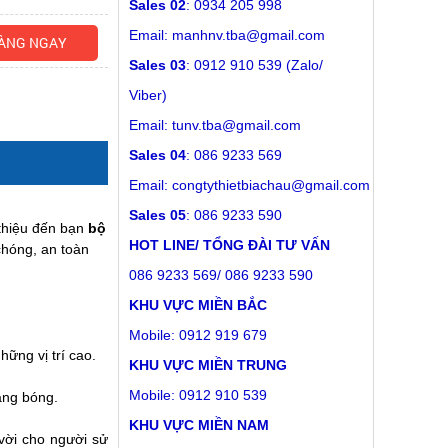
Sales 02
: 0934 205 998
Email: manhnv.tba@gmail.com
ÀNG NGAY
Sales 03
: 0912 910 539 (Zalo/
Viber)
Email:
tunv.tba@gmail.com
Sales 04
: 086 9233 569
Email:
congtythietbiachau@gmail.com
Sales 05
: 086 9233 590
i thiệu đến bạn
bộ
HOT LINE/ TỔNG ĐÀI TƯ VẤN
chóng, an toàn
086 9233 569/ 086 9233 590
KHU VỰC MIỀN BẮC
Mobile: 0912 919 679
ững vị trí cao.
KHU VỰC MIỀN TRUNG
Mobile: 0912 910 539
áng bóng.
KHU VỰC MIỀN NAM
vời cho người sử