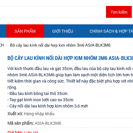
SẢN PHẨM
GIỚI THIỆU
CHÍNH SÁCH & HỢP T
CH
Bộ cây lau kính nối dài hợp kim nhôm 3m6 ASIA-BLK3M6
BỘ CÂY LAU KÍNH NỐI DÀI HỢP KIM NHÔM 3M6 ASIA-BLK
Với kích thước đầu lau và gạt 35cm, đầu lau của bộ cây lau kính nối
nhôm 3m6 ASIA-BLK3M6 giúp bạn làm sạch một diện tích lớn hơn tr
tiết kiệm thời gian và công sức. Thiết kế này đặc biệt phù hợp với n
rộng.
- Đầu lau kính bông tai thỏ 35cm
- Tay gạt kính inox lưỡi cao su 35cm
- Cây nối dài lau kính hợp kim nhôm 3,6 mét
Xuất xứ:
Hàng nhập khẩu
Mã sản phẩm:
ASIA-BLK3M6
Giá bán:
Liên Hệ