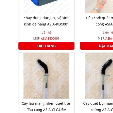
Khay đựng dụng cụ vệ sinh
Đầu chổi quét 
kính đa năng ASIA-KDC001
cong ASIA
Liên hệ
Liên hệ
MSP:
ASIA-KDC001
MSP:
ASIA
ĐẶT HÀNG
ĐẶT HÀ
Cây lau mạng nhện quét trần
Cây quét bụi mạ
đầu cong ASIA-CLC4.5M
xưởng ASIA-