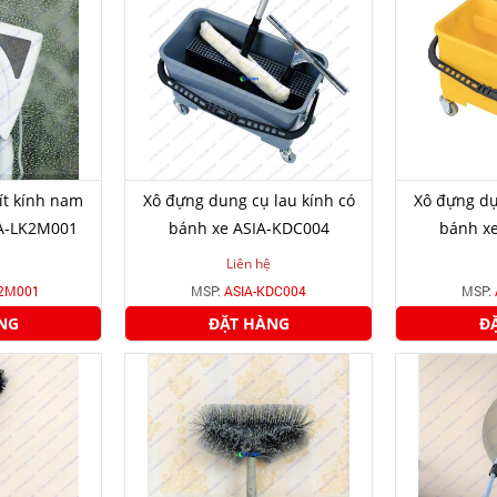
ít kính nam
Xô đựng dung cụ lau kính có
Xô đựng dụ
A-LK2M001
bánh xe ASIA-KDC004
bánh x
Liên hệ
K2M001
MSP:
ASIA-KDC004
MSP:
NG
ĐẶT HÀNG
Đ