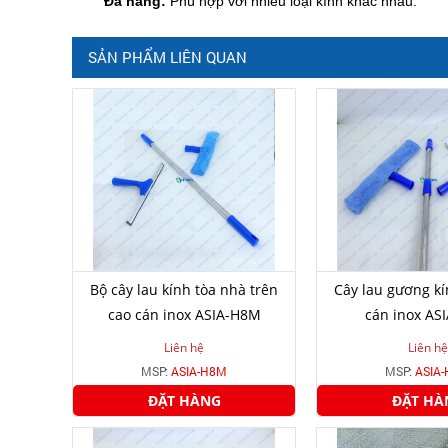
Đa năng:
Phù hợp với nhiều loại kính khác nhau.
SẢN PHẨM LIÊN QUAN
Bộ cây lau kính tòa nhà trên
Cây lau gương kí
cao cán inox ASIA-H8M
cán inox AS
Liên hệ
Liên hệ
MSP:
ASIA-H8M
MSP:
ASIA
ĐẶT HÀNG
ĐẶT HÀ