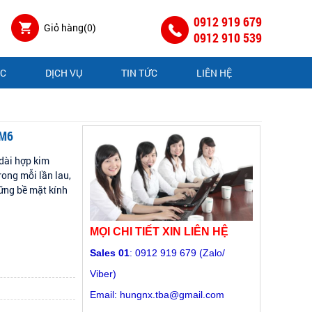
0912 919 679
Giỏ hàng(
0
)
0912 910 539
ÁC
DỊCH VỤ
TIN TỨC
LIÊN HỆ
3M6
 dài hợp kim
ong mỗi lần lau,
hững bề mặt kính
MỌI CHI TIẾT XIN LIÊN HỆ
Sales 01
: 0912 919 679 (Zalo/
Viber)
Email: hungnx.tba@gmail.com