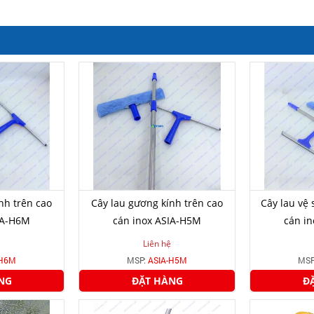
nh trên cao
Cây lau gương kính trên cao
Cây lau vệ 
IA-H6M
cán inox ASIA-H5M
cán i
Liên hệ
-H6M
MSP:
ASIA-H5M
MSP
NG
ĐẶT HÀNG
Đ