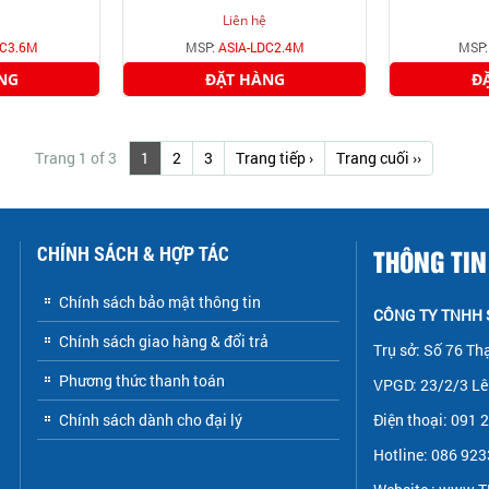
Liên hệ
LC3.6M
MSP:
ASIA-LDC2.4M
MSP
NG
ĐẶT HÀNG
Đ
Trang 1 of 3
1
2
3
Trang tiếp ›
Trang cuối ››
CHÍNH SÁCH & HỢP TÁC
THÔNG TIN
Chính sách bảo mật thông tin
CÔNG TY TNHH S
Chính sách giao hàng & đổi trả
Trụ sở: Số 76 Th
Phương thức thanh toán
VPGD: 23/2/3 Lê 
Chính sách dành cho đại lý
Điện thoại: 091
Hotline: 086 92