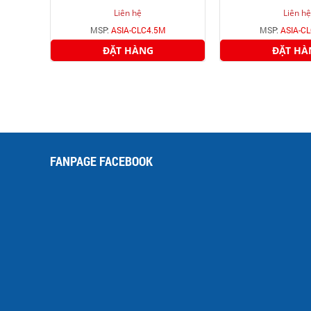
Liên hệ
Liên hệ
MSP:
ASIA-CLC4.5M
MSP:
ASIA-C
ĐẶT HÀNG
ĐẶT HÀ
FANPAGE FACEBOOK