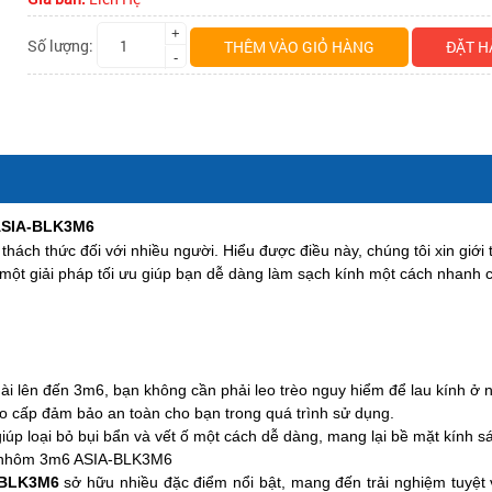
+
Số lượng:
THÊM VÀO GIỎ HÀNG
ĐẶT H
-
 ASIA-BLK3M6
ột thách thức đối với nhiều người. Hiểu được điều này, chúng tôi xin giớ
 một giải pháp tối ưu giúp bạn dễ dàng làm sạch kính một cách nhanh 
ài lên đến 3m6, bạn không cần phải leo trèo nguy hiểm để lau kính ở nh
ao cấp đảm bảo an toàn cho bạn trong quá trình sử dụng.
úp loại bỏ bụi bẩn và vết ố một cách dễ dàng, mang lại bề mặt kính s
im nhôm 3m6 ASIA-BLK3M6
A-BLK3M6
sở hữu nhiều đặc điểm nổi bật, mang đến trải nghiệm tuyệt 