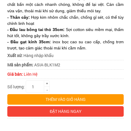
BLK1M2
BLK1M2
chất bẩn một cách nhanh chóng, không để lại vệt. Cán cầm
vừa vặn, thoải mái khi sử dụng, giảm thiểu mỏi tay.
- Thân cây:
Hợp kim nhôm chắc chắn, chống gỉ sét, có thể tùy
chỉnh linh hoạt
- Đầu lau bông tai thỏ 35cm:
Sợi cotton siêu mềm mại, thấm
hút tốt, không gây trầy xước kính.
- Đầu gạt kính 35cm:
inox bọc cao su cao cấp, chống trơn
trượt, tạo cảm giác thoải mái khi cầm nắm.
Xuất xứ:
Hàng nhập khẩu
Mã sản phẩm:
ASIA-BLK1M2
Giá bán:
Liên Hệ
+
Số lượng:
-
THÊM VÀO GIỎ HÀNG
ĐẶT HÀNG NGAY