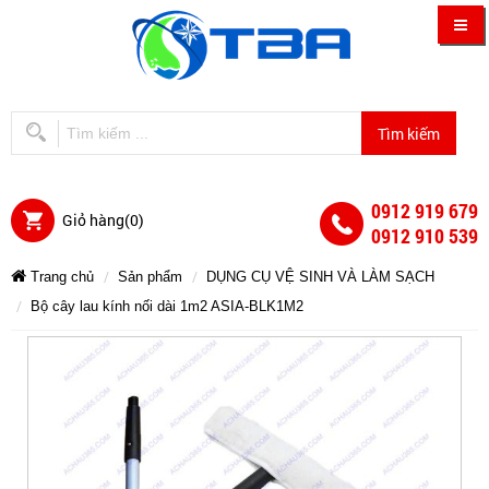
0912 919 679
Giỏ hàng(
0
)
0912 910 539
Trang chủ
Sản phẩm
DỤNG CỤ VỆ SINH VÀ LÀM SẠCH
Bộ cây lau kính nối dài 1m2 ASIA-BLK1M2
Bộ
Bộ
Bộ
Bộ
Bộ
Bộ
cây
cây
cây
cây
lau
lau
kính
lau
cây
cây
lau
nối
kính
kính
dài
nối
1m2
nối