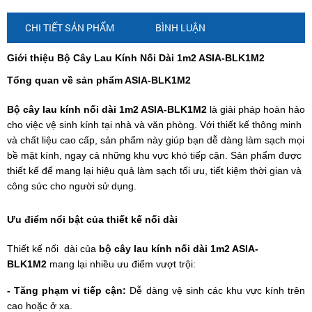
CHI TIẾT SẢN PHẨM
BÌNH LUẬN
Giới thiệu Bộ Cây Lau Kính Nối Dài 1m2 ASIA-BLK1M2
Tổng quan về sản phẩm ASIA-BLK1M2
Bộ
cây lau kính nối dài 1m2 ASIA-BLK1M2
là giải pháp hoàn hảo
cho việc vệ sinh kính tại nhà và văn phòng. Với thiết kế thông minh
và chất liệu cao cấp, sản phẩm này giúp bạn dễ dàng làm sạch mọi
bề mặt kính, ngay cả những khu vực khó tiếp cận. Sản phẩm được
thiết kế để mang lại hiệu quả làm sạch tối ưu, tiết kiệm thời gian và
công sức cho người sử dụng.
Ưu điểm nổi bật của thiết kế nối dài
Thiết kế nối dài của
bộ cây lau kính nối dài 1m2 ASIA-
BLK1M2
mang lại nhiều ưu điểm vượt trội:
- Tăng phạm vi tiếp cận:
Dễ dàng vệ sinh các khu vực kính trên
cao hoặc ở xa.