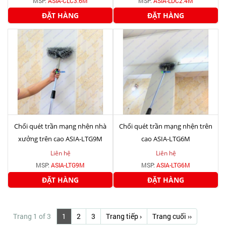
MSP:
ASIA-CLC3.6M
MSP:
ASIA-LDC2.4M
ĐẶT HÀNG
ĐẶT HÀNG
Chổi quét trần mạng nhện nhà
Chổi quét trần mạng nhện trên
xưởng trên cao ASIA-LTG9M
cao ASIA-LTG6M
Liên hệ
Liên hệ
MSP:
ASIA-LTG9M
MSP:
ASIA-LTG6M
ĐẶT HÀNG
ĐẶT HÀNG
Trang 1 of 3
1
2
3
Trang tiếp ›
Trang cuối ››