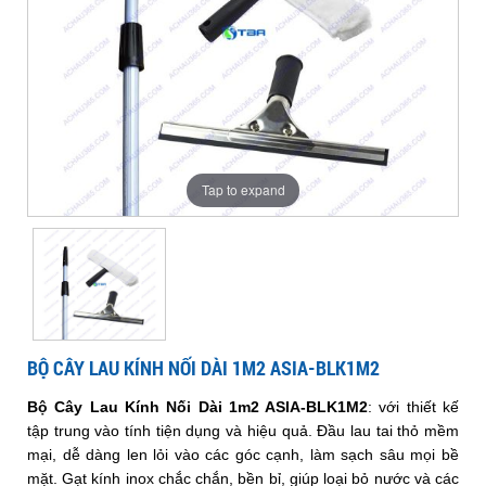
kính
dài
lau
ASIA-
lau
dài
nối
BLK1M2
1m2
1m2
ASIA-
dài
kính
ASIA-
kính
BLK1M2
1m2
BLK1M2
ASIA-
nối
nối
Tap to expand
BLK1M2
dài
dài
1m2
1m2
BỘ CÂY LAU KÍNH NỐI DÀI 1M2 ASIA-BLK1M2
ASIA-
Bộ Cây Lau Kính Nối Dài 1m2 ASIA-BLK1M2
: với thiết kế
ASIA-
tập trung vào tính tiện dụng và hiệu quả. Đầu lau tai thỏ mềm
mại, dễ dàng len lỏi vào các góc cạnh, làm sạch sâu mọi bề
mặt. Gạt kính inox chắc chắn, bền bỉ, giúp loại bỏ nước và các