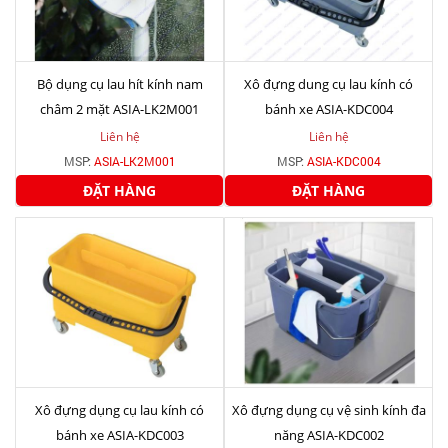
Bộ dụng cụ lau hít kính nam
Xô đựng dung cụ lau kính có
châm 2 mặt ASIA-LK2M001
bánh xe ASIA-KDC004
Liên hệ
Liên hệ
MSP:
ASIA-LK2M001
MSP:
ASIA-KDC004
ĐẶT HÀNG
ĐẶT HÀNG
Xô đựng dụng cụ lau kính có
Xô đựng dụng cụ vệ sinh kính đa
bánh xe ASIA-KDC003
năng ASIA-KDC002